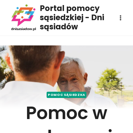
Przejdź
Portal pomocy
do
sąsiedzkiej - Dni
treści
sąsiadów
POMOC SĄSIEDZKA
Pomoc w